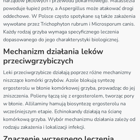
narządów płciowych i przewodu pokarmowego. Malassezia
powoduje łupież pstry, a Aspergillus może atakować drogi
oddechowe. W Polsce często spotykane są także zakażenia
wywołane przez Trichophyton rubrum i Microsporum canis.
Każdy rodzaj grzyba wymaga specyficznego leczenia
dopasowanego do jego charakterystyki biologicznej.
Mechanizm działania leków
przeciwgrzybiczych
Leki przeciwgrzybicze działają poprzez różne mechanizmy
niszczące komórki grzybów. Azole blokują syntezę
ergosterolu w błonie komórkowej grzyba, prowadząc do jej
zniszczenia. Polieny łączą się z ergosterolem, tworząc pory
w błonie. Allilaminy hamują biosyntezę ergosterolu na
wcześniejszym etapie. Echinokandy działają na ścianę
komórkową grzyba. Wybór mechanizmu działania zależy od
rodzaju zakażenia i lokalizacji infekcji.
Znaczenie wczesnego leczenia