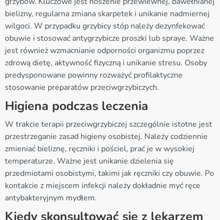
grzybów. Kluczowe jest noszenie przewiewnej, bawełnianej
bielizny, regularna zmiana skarpetek i unikanie nadmiernej
wilgoci. W przypadku grzybicy stóp należy dezynfekować
obuwie i stosować antygrzybicze proszki lub spraye. Ważne
jest również wzmacnianie odporności organizmu poprzez
zdrową dietę, aktywność fizyczną i unikanie stresu. Osoby
predysponowane powinny rozważyć profilaktyczne
stosowanie preparatów przeciwgrzybiczych.
Higiena podczas leczenia
W trakcie terapii przeciwgrzybiczej szczególnie istotne jest
przestrzeganie zasad higieny osobistej. Należy codziennie
zmieniać bieliznę, ręczniki i pościel, prać je w wysokiej
temperaturze. Ważne jest unikanie dzielenia się
przedmiotami osobistymi, takimi jak ręczniki czy obuwie. Po
kontakcie z miejscem infekcji należy dokładnie myć ręce
antybakteryjnym mydłem.
Kiedy skonsultować się z lekarzem