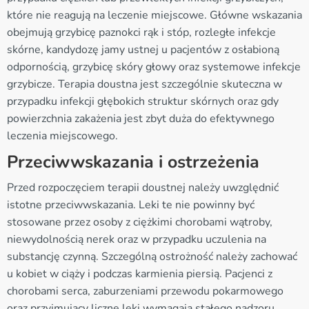
które nie reagują na leczenie miejscowe. Główne wskazania
obejmują grzybicę paznokci rąk i stóp, rozległe infekcje
skórne, kandydozę jamy ustnej u pacjentów z osłabioną
odpornością, grzybicę skóry głowy oraz systemowe infekcje
grzybicze. Terapia doustna jest szczególnie skuteczna w
przypadku infekcji głębokich struktur skórnych oraz gdy
powierzchnia zakażenia jest zbyt duża do efektywnego
leczenia miejscowego.
Przeciwwskazania i ostrzeżenia
Przed rozpoczęciem terapii doustnej należy uwzględnić
istotne przeciwwskazania. Leki te nie powinny być
stosowane przez osoby z ciężkimi chorobami wątroby,
niewydolnością nerek oraz w przypadku uczulenia na
substancję czynną. Szczególną ostrożność należy zachować
u kobiet w ciąży i podczas karmienia piersią. Pacjenci z
chorobami serca, zaburzeniami przewodu pokarmowego
oraz przyjmujący liczne leki wymagają stałego nadzoru