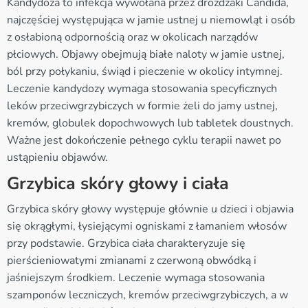
Kandydoza to infekcja wywołana przez drożdżaki Candida,
najczęściej występująca w jamie ustnej u niemowląt i osób
z osłabioną odpornością oraz w okolicach narządów
płciowych. Objawy obejmują białe naloty w jamie ustnej,
ból przy połykaniu, świąd i pieczenie w okolicy intymnej.
Leczenie kandydozy wymaga stosowania specyficznych
leków przeciwgrzybiczych w formie żeli do jamy ustnej,
kremów, globulek dopochwowych lub tabletek doustnych.
Ważne jest dokończenie pełnego cyklu terapii nawet po
ustąpieniu objawów.
Grzybica skóry głowy i ciała
Grzybica skóry głowy występuje głównie u dzieci i objawia
się okrągłymi, łysiejącymi ogniskami z łamaniem włosów
przy podstawie. Grzybica ciała charakteryzuje się
pierścieniowatymi zmianami z czerwoną obwódką i
jaśniejszym środkiem. Leczenie wymaga stosowania
szamponów leczniczych, kremów przeciwgrzybiczych, a w