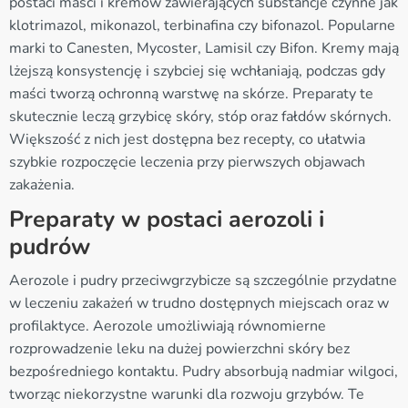
postaci maści i kremów zawierających substancje czynne jak
klotrimazol, mikonazol, terbinafina czy bifonazol. Popularne
marki to Canesten, Mycoster, Lamisil czy Bifon. Kremy mają
lżejszą konsystencję i szybciej się wchłaniają, podczas gdy
maści tworzą ochronną warstwę na skórze. Preparaty te
skutecznie leczą grzybicę skóry, stóp oraz fałdów skórnych.
Większość z nich jest dostępna bez recepty, co ułatwia
szybkie rozpoczęcie leczenia przy pierwszych objawach
zakażenia.
Preparaty w postaci aerozoli i
pudrów
Aerozole i pudry przeciwgrzybicze są szczególnie przydatne
w leczeniu zakażeń w trudno dostępnych miejscach oraz w
profilaktyce. Aerozole umożliwiają równomierne
rozprowadzenie leku na dużej powierzchni skóry bez
bezpośredniego kontaktu. Pudry absorbują nadmiar wilgoci,
tworząc niekorzystne warunki dla rozwoju grzybów. Te