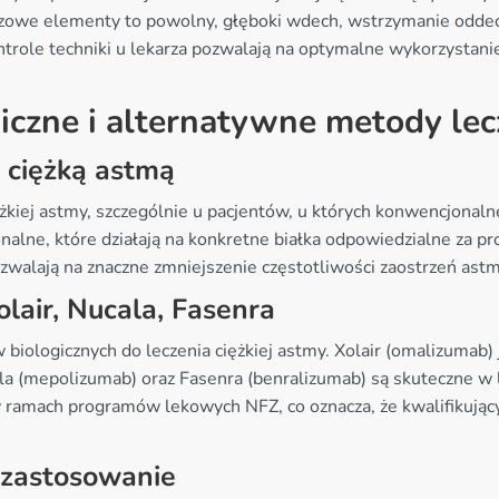
luczowe elementy to powolny, głęboki wdech, wstrzymanie odde
trole techniki u lekarza pozwalają na optymalne wykorzystanie 
iczne i alternatywne metody lec
z ciężką astmą
ężkiej astmy, szczególnie u pacjentów, u których konwencjonal
onalne, które działają na konkretne białka odpowiedzialne za 
zwalają na znaczne zmniejszenie częstotliwości zaostrzeń ast
lair, Nucala, Fasenra
iologicznych do leczenia ciężkiej astmy. Xolair (omalizumab) 
a (mepolizumab) oraz Fasenra (benralizumab) są skuteczne w l
w ramach programów lekowych NFZ, co oznacza, że kwalifikujący
 zastosowanie