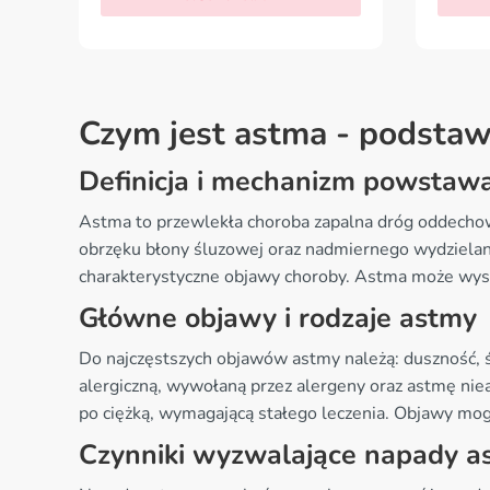
Czym jest astma - podsta
Definicja i mechanizm powstaw
Astma to przewlekła choroba zapalna dróg oddechowy
obrzęku błony śluzowej oraz nadmiernego wydzielani
charakterystyczne objawy choroby. Astma może wystą
Główne objawy i rodzaje astmy
Do najczęstszych objawów astmy należą: duszność, ś
alergiczną, wywołaną przez alergeny oraz astmę niea
po ciężką, wymagającą stałego leczenia. Objawy mog
Czynniki wyzwalające napady a