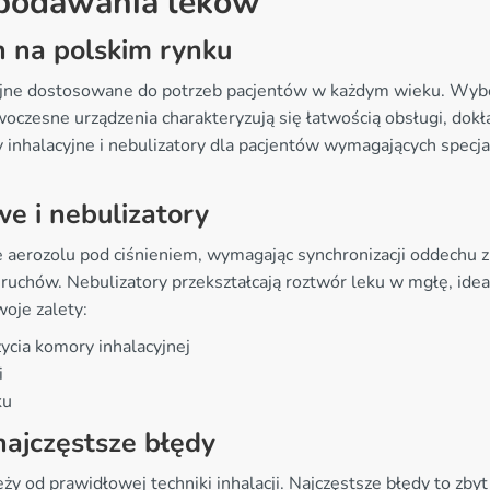
o podawania leków
 na polskim rynku
jne dostosowane do potrzeb pacjentów w każdym wieku. Wybó
owoczesne urządzenia charakteryzują się łatwością obsługi, d
 inhalacyjne i nebulizatory dla pacjentów wymagających spec
we i nebulizatory
e aerozolu pod ciśnieniem, wymagając synchronizacji oddechu z
ruchów. Nebulizatory przekształcają roztwór leku w mgłę, ideal
woje zalety:
cia komory inhalacyjnej
i
ku
najczęstsze błędy
y od prawidłowej techniki inhalacji. Najczęstsze błędy to zb