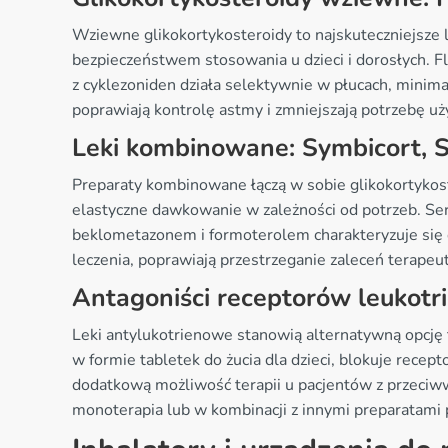
Wziewne glikokortykosteroidy to najskuteczniejsze 
bezpieczeństwem stosowania u dzieci i dorosłych. Fl
z cyklezoniden działa selektywnie w płucach, minima
poprawiają kontrolę astmy i zmniejszają potrzebę u
Leki kombinowane: Symbicort, S
Preparaty kombinowane łączą w sobie glikokortykost
elastyczne dawkowanie w zależności od potrzeb. Ser
beklometazonem i formoterolem charakteryzuje się 
leczenia, poprawiają przestrzeganie zaleceń terape
Antagoniści receptorów leukotr
Leki antylukotrienowe stanowią alternatywną opcję t
w formie tabletek do żucia dla dzieci, blokuje recep
dodatkową możliwość terapii u pacjentów z przeciww
monoterapia lub w kombinacji z innymi preparatami