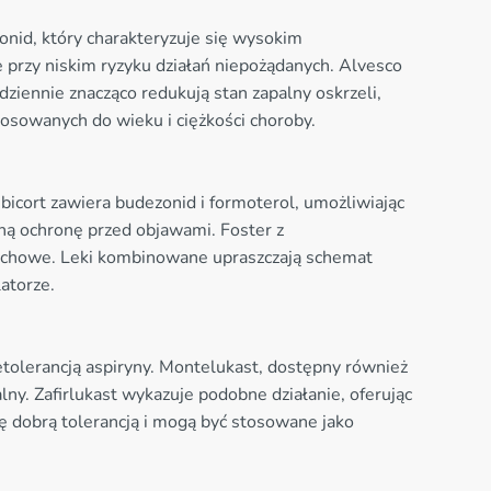
onid, który charakteryzuje się wysokim
e przy niskim ryzyku działań niepożądanych. Alvesco
ziennie znacząco redukują stan zapalny oskrzeli,
osowanych do wieku i ciężkości choroby.
icort zawiera budezonid i formoterol, umożliwiając
ną ochronę przed objawami. Foster z
dechowe. Leki kombinowane upraszczają schemat
atorze.
etolerancją aspiryny. Montelukast, dostępny również
lny. Zafirlukast wykazuje podobne działanie, oferując
ę dobrą tolerancją i mogą być stosowane jako