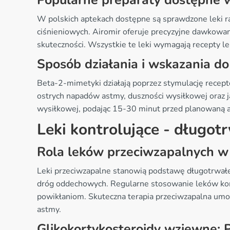
Popularne preparaty dostępne w
W polskich aptekach dostępne są sprawdzone leki ra
ciśnieniowych. Airomir oferuje precyzyjne dawkowa
skuteczności. Wszystkie te leki wymagają recepty lek
Sposób działania i wskazania d
Beta-2-mimetyki działają poprzez stymulację recept
ostrych napadów astmy, duszności wysiłkowej oraz j
wysiłkowej, podając 15-30 minut przed planowaną a
Leki kontrolujące - długot
Rola leków przeciwzapalnych w 
Leki przeciwzapalne stanowią podstawę długotrwałeg
dróg oddechowych. Regularne stosowanie leków kont
powikłaniom. Skuteczna terapia przeciwzapalna umo
astmy.
Glikokortykosteroidy wziewne: P