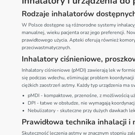
Inhalatory i urządzenia d
Rodzaje inhalatorów dostępnych
W Polsce dostępne są różnorodne systemy inhalacy
manualnej, wieku pacjenta oraz jego preferencji. N
prawidłowego użycia. Apteki oferują również komory
przeciwastmatycznych.
Inhalatory ciśnieniowe, proszko
Inhalatory ciśnieniowe (pMDI) zawierają lek w formi
się podczas wdechu, eliminując problem koordynacji 
ciężkich zaostrzeń astmy. Każdy typ urządzenia ma s
pMDI - kompaktowe, przenośne, z możliwością uży
DPI - łatwe w obsłudze, nie wymagają koordynacj
Nebulizatory - skuteczne przy dużych dawkach le
Prawidłowa technika inhalacji i 
Skuteczność leczenia astmy w znacznym stopniu zależ