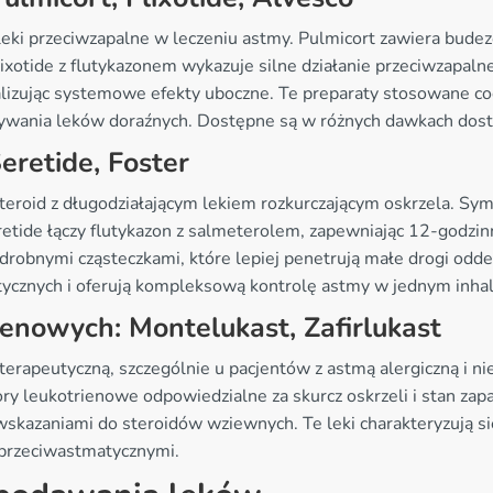
leki przeciwzapalne w leczeniu astmy. Pulmicort zawiera budez
ixotide z flutykazonem wykazuje silne działanie przeciwzapaln
lizując systemowe efekty uboczne. Te preparaty stosowane cod
żywania leków doraźnych. Dostępne są w różnych dawkach dost
eretide, Foster
eroid z długodziałającym lekiem rozkurczającym oskrzela. Symb
etide łączy flutykazon z salmeterolem, zapewniając 12-godzin
drobnymi cząsteczkami, które lepiej penetrują małe drogi od
utycznych i oferują kompleksową kontrolę astmy w jednym inhal
ienowych: Montelukast, Zafirlukast
erapeutyczną, szczególnie u pacjentów z astmą alergiczną i ni
tory leukotrienowe odpowiedzialne za skurcz oskrzeli i stan zapa
skazaniami do steroidów wziewnych. Te leki charakteryzują si
 przeciwastmatycznymi.