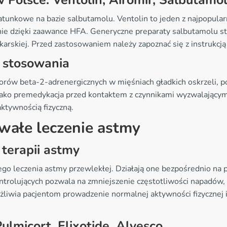
 Polsce: Ventolin, Airomir, Salbutamo
tunkowe na bazie salbutamolu. Ventolin to jeden z najpopular
nie dzięki zaawance HFA. Generyczne preparaty salbutamolu 
arskiej. Przed zastosowaniem należy zapoznać się z instrukcją ob
o stosowania
orów beta-2-adrenergicznych w mięśniach gładkich oskrzeli, p
ako premedykacja przed kontaktem z czynnikami wyzwalającymi.
ktywnością fizyczną.
rwałe leczenie astmy
terapii astmy
o leczenia astmy przewlekłej. Działają one bezpośrednio na p
rolujących pozwala na zmniejszenie częstotliwości napadów, p
żliwia pacjentom prowadzenie normalnej aktywności fizycznej
ulmicort, Flixotide, Alvesco