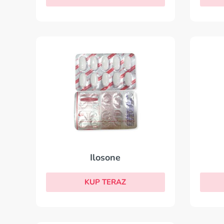
Ilosone
KUP TERAZ