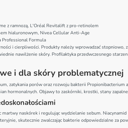
e z ramnozą, L'Oréal Revitalift z pro-retinolem
wasem hialuronowym, Nivea Cellular Anti-Age
a Professional Formula
ści i cierpliwości. Produkty należy wprowadzać stopniowo, z
iednie nawilżenie skóry. Profilaktyka przedwczesnego starzen
we i dla skóry problematycznej
um, zatykania porów oraz rozwoju bakterii Propionibacterium a
ian hormonalnych. Objawy to zaskórniki, krostki, stany zapalne
edoskonałościami
 martwy naskórek i regulując wydzielanie sebum. Niacynamid (
teryjnie, skutecznie zwalczając bakterie odpowiedzialne za p