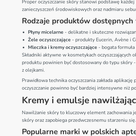
Proper oczyszczanie skóry stanowi podstawę każdej 
zanieczyszczeń środowiskowych oraz nadmiaru sebum
Rodzaje produktów dostępnych 
Płyny micelarne
- delikatne i skuteczne rozwiąza
Żele oczyszczające
- produkty Eucerin, Avène i Ce
Mleczka i kremy oczyszczające
- bogata formuła 
Składniki aktywne w kosmetykach oczyszczających obe
produktu powinien być dostosowany do typu skóry - 
z olejkami.
Prawidłowa technika oczyszczania zakłada aplikację
oczyszczanie powinno być bardziej intensywne niż p
Kremy i emulsje nawilżają
Nawilżanie skóry to kluczowy element zachowania j
skóry oraz zapobiega przedwczesnemu starzeniu się
Popularne marki w polskich apt