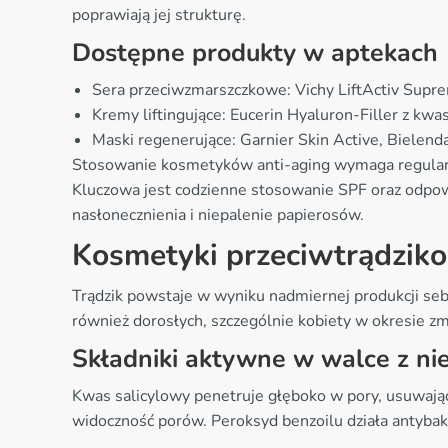
poprawiają jej strukturę.
Dostępne produkty w aptekach
Sera przeciwzmarszczkowe: Vichy LiftActiv Suprem
Kremy liftingujące: Eucerin Hyaluron-Filler z k
Maski regenerujące: Garnier Skin Active, Bielend
Stosowanie kosmetyków anti-aging wymaga regularno
Kluczowa jest codzienne stosowanie SPF oraz odpow
nasłonecznienia i niepalenie papierosów.
Kosmetyki przeciwtrądziko
Trądzik powstaje w wyniku nadmiernej produkcji seb
również dorosłych, szczególnie kobiety w okresie zm
Składniki aktywne w walce z ni
Kwas salicylowy penetruje głęboko w pory, usuwając
widoczność porów. Peroksyd benzoilu działa antybak