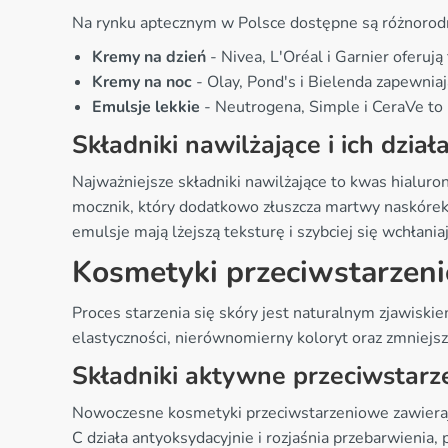
Na rynku aptecznym w Polsce dostępne są różnorodn
Kremy na dzień
- Nivea, L'Oréal i Garnier oferuj
Kremy na noc
- Olay, Pond's i Bielenda zapewnia
Emulsje lekkie
- Neutrogena, Simple i CeraVe to i
Składniki nawilżające i ich dział
Najważniejsze składniki nawilżające to kwas hialuro
mocznik, który dodatkowo złuszcza martwy naskórek.
emulsje mają lżejszą teksturę i szybciej się wchłaniaj
Kosmetyki przeciwstarzeni
Proces starzenia się skóry jest naturalnym zjawiski
elastyczności, nierównomierny koloryt oraz zmniejsze
Składniki aktywne przeciwstar
Nowoczesne kosmetyki przeciwstarzeniowe zawierają
C działa antyoksydacyjnie i rozjaśnia przebarwienia