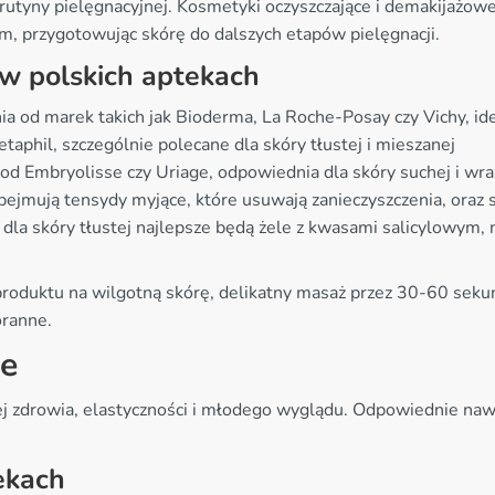
rutyny pielęgnacyjnej. Kosmetyki oczyszczające i demakijażow
, przygotowując skórę do dalszych etapów pielęgnacji.
w polskich aptekach
nia od marek takich jak Bioderma, La Roche-Posay czy Vichy, i
taphil, szczególnie polecane dla skóry tłustej i mieszanej
od Embryolisse czy Uriage, odpowiednia dla skóry suchej i wra
jmują tensydy myjące, które usuwają zanieczyszczenia, oraz s
dla skóry tłustej najlepsze będą żele z kwasami salicylowym
 produktu na wilgotną skórę, delikatny masaż przez 30-60 sek
oranne.
ce
ej zdrowia, elastyczności i młodego wyglądu. Odpowiednie naw
.
ekach