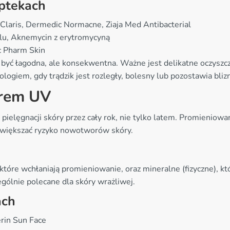
aptekach
Claris, Dermedic Normacne, Ziaja Med Antibacterial
lu, Aknemycin z erytromycyną
c Pharm Skin
 być łagodna, ale konsekwentna. Ważne jest delikatne oczysz
ologiem, gdy trądzik jest rozległy, bolesny lub pozostawia blizn
trem UV
ielęgnacji skóry przez cały rok, nie tylko latem. Promienio
zwiększać ryzyko nowotworów skóry.
które wchłaniają promieniowanie, oraz mineralne (fizyczne), kt
ególnie polecane dla skóry wrażliwej.
ach
rin Sun Face