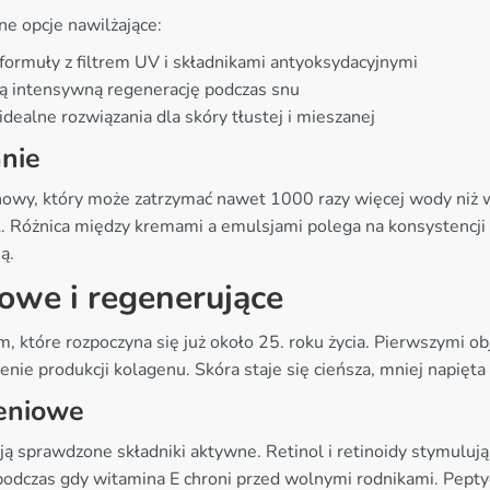
e opcje nawilżające:
ą formuły z filtrem UV i składnikami antyoksydacyjnymi
ją intensywną regenerację podczas snu
dealne rozwiązania dla skóry tłustej i mieszanej
anie
nowy, który może zatrzymać nawet 1000 razy więcej wody niż wa
 Różnica między kremami a emulsjami polega na konsystencji -
ą.
owe i regenerujące
em, które rozpoczyna się już około 25. roku życia. Pierwszymi 
nie produkcji kolagenu. Skóra staje się cieńsza, mniej napięta 
zeniowe
 sprawdzone składniki aktywne. Retinol i retinoidy stymuluj
, podczas gdy witamina E chroni przed wolnymi rodnikami. Pepty