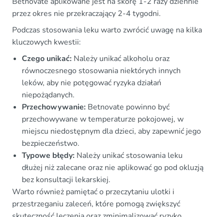
Betnovate aplikowane jest na skórę 1-2 razy dziennie
przez okres nie przekraczający 2-4 tygodni.
Podczas stosowania leku warto zwrócić uwagę na kilka
kluczowych kwestii:
Czego unikać:
Należy unikać alkoholu oraz
równoczesnego stosowania niektórych innych
leków, aby nie potęgować ryzyka działań
niepożądanych.
Przechowywanie:
Betnovate powinno być
przechowywane w temperaturze pokojowej, w
miejscu niedostępnym dla dzieci, aby zapewnić jego
bezpieczeństwo.
Typowe błędy:
Należy unikać stosowania leku
dłużej niż zalecane oraz nie aplikować go pod okluzją
bez konsultacji lekarskiej.
Warto również pamiętać o przeczytaniu ulotki i
przestrzeganiu zaleceń, które pomogą zwiększyć
skuteczność leczenia oraz zminimalizować ryzyko