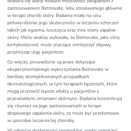
otwiera się wiele nowych możliwości związanych z
zastosowaniem Betnovate, leku stosowanego głównie
w terapii chorób skóry. Badania miały na celu
potwierdzenie jego skuteczności w leczeniu schorzeń
takich jak egzema, łuszczyca oraz inne stany zapalne
skóry. Meta-analizy wykazały, że Betnovate, jako silny
kortykosteroid, może znacząco zmniejszyć objawy,
przynosząc ulgę pacjentom.
Co więcej, prowadzone są prace dotyczące
eksperymentalnego wykorzystania Betnovate w
bardziej skomplikowanych przypadkach
dermatologicznych, w tym terapiach łączonych, które
mogą przynieść lepsze efekty u pacjentów z
przewlekłymi zmianami skórnymi. Badania koncentrują
się również na jego zastosowaniach w terapii
atopowego zapalenia skóry, co może być przełomowe
w sposobie leczenia tej choroby.
W zakresie dostępności generyków, warto zaznaczyć,