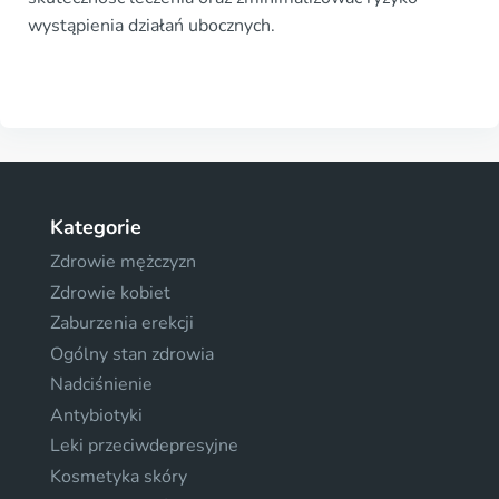
wystąpienia działań ubocznych.
Kategorie
Zdrowie mężczyzn
Zdrowie kobiet
Zaburzenia erekcji
Ogólny stan zdrowia
Nadciśnienie
Antybiotyki
Leki przeciwdepresyjne
Kosmetyka skóry