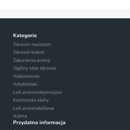
Kategorie
Zdrowie mężczyzn
Zdrowie kobiet
Zaburzenia erekcji
Ogólny stan zdrowia
Nadciśnienie
Antybiotyki
Leki przeciwdepresyjne
Kosmetyka skóry
Leki przeciwbólowe
Astma
Przydatna informacja