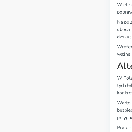
Wiele 
poprawę
Na pol
uboczn
dyskus
Wrażen
ważne,
Alt
W Polsc
tych l
konkre
Warto p
bezpie
przypa
Prefer