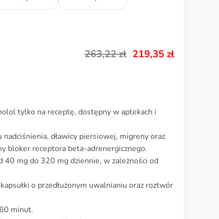
263,22
zł
219,35
zł
olol tylko na receptę, dostępny w aptekach i
 nadciśnienia, dławicy piersiowej, migreny oraz
wny bloker receptora beta-adrenergicznego.
 40 mg do 320 mg dziennie, w zależności od
 kapsułki o przedłużonym uwalnianiu oraz roztwór
–60 minut.