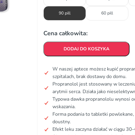
90 pill
60 pill
Cena całkowita:
DODAJ DO KOSZYKA
W naszej aptece możesz kupić propran
szpitalach, brak dostawy do domu.
Propranolol jest stosowany w leczeniu
arytmii serca. Działa jako nieselekty
Typowa dawka propranololu wynosi od
wskazania.
Forma podania to tabletki powlekane,
doustny.
Efekt leku zaczyna działać w ciągu 30