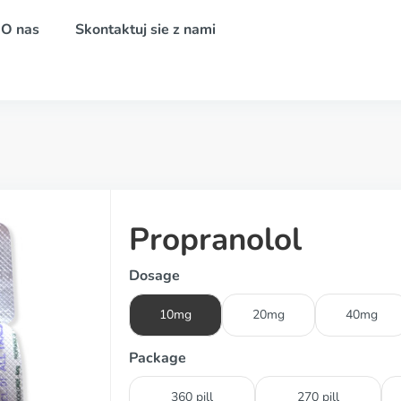
O nas
Skontaktuj sie z nami
Propranolol
Dosage
10mg
20mg
40mg
Package
360 pill
270 pill