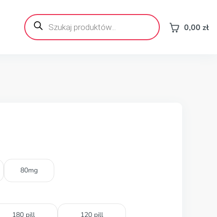
Wyszukiwarka
produktów
0,00
zł
80mg
180 pill
120 pill