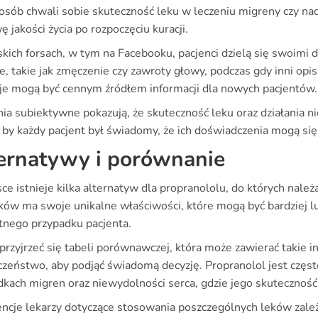
osób chwali sobie skuteczność leku w leczeniu migreny czy na
 jakości życia po rozpoczęciu kuracji.
skich forsach, w tym na Facebooku, pacjenci dzielą się swoimi 
e, takie jak zmęczenie czy zawroty głowy, podczas gdy inni op
je mogą być cennym źródłem informacji dla nowych pacjentów.
ia subiektywne pokazują, że skuteczność leku oraz działania n
 by każdy pacjent był świadomy, że ich doświadczenia mogą się 
ernatywy i porównanie
e istnieje kilka alternatyw dla propranololu, do których należ
eków ma swoje unikalne właściwości, które mogą być bardziej 
tnego przypadku pacjenta.
rzyjrzeć się tabeli porównawczej, która może zawierać takie in
czeństwo, aby podjąć świadomą decyzję. Propranolol jest częst
dkach migren oraz niewydolności serca, gdzie jego skutecznoś
encje lekarzy dotyczące stosowania poszczególnych leków zale