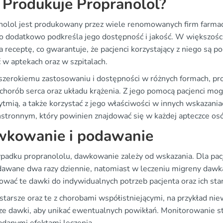
 Produkuje Propranolol?
nolol jest produkowany przez wiele renomowanych firm farmaceu
co dodatkowo podkreśla jego dostępność i jakość. W większości
na receptę, co gwarantuje, że pacjenci korzystający z niego są
 w aptekach oraz w szpitalach.
 szerokiemu zastosowaniu i dostępności w różnych formach, pr
i chorób serca oraz układu krążenia. Z jego pomocą pacjenci m
ytmią, a także korzystać z jego właściwości w innych wskazani
stronnym, który powinien znajdować się w każdej apteczce osób
kowanie i podawanie
padku propranololu, dawkowanie zależy od wskazania. Dla pac
awane dwa razy dziennie, natomiast w leczeniu migreny dawk
ować te dawki do indywidualnych potrzeb pacjenta oraz ich sta
starsze oraz te z chorobami współistniejącymi, na przykład n
ze dawki, aby unikać ewentualnych powikłań. Monitorowanie sta