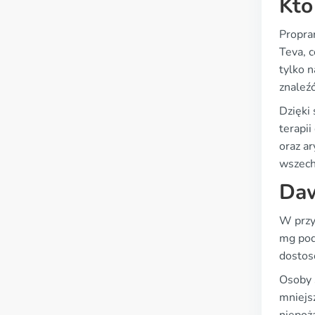
Kto
Propra
Teva, 
tylko 
znaleźć
Dzięki
terapi
oraz ar
wszech
Daw
W przy
mg pod
dostos
Osoby 
mniejs