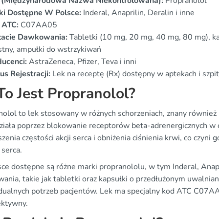
 (Międzynarodowa Nazwa Niekontrolowana):
Propranolol
ki Dostępne W Polsce:
Inderal, Anaprilin, Deralin i inne
 ATC:
C07AA05
tacie Dawkowania:
Tabletki (10 mg, 20 mg, 40 mg, 80 mg), ka
tny, ampułki do wstrzykiwań
ducenci:
AstraZeneca, Pfizer, Teva i inni
us Rejestracji:
Lek na receptę (Rx) dostępny w aptekach i szpi
To Jest Propranolol?
nolol to lek stosowany w różnych schorzeniach, znany również 
działa poprzez blokowanie receptorów beta-adrenergicznych w 
zenia częstości akcji serca i obniżenia ciśnienia krwi, co czyni
 serca.
ce dostępne są różne marki propranololu, w tym Inderal, Anapr
ania, takie jak tabletki oraz kapsułki o przedłużonym uwalnian
dualnych potrzeb pacjentów. Lek ma specjalny kod ATC C07AA05
ektywny.