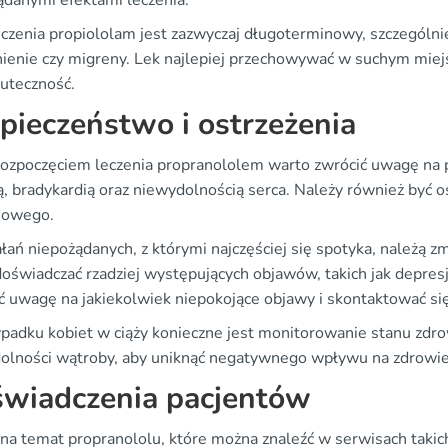
ądanymi efektami leczenia.
eczenia propiololam jest zazwyczaj długoterminowy, szczególni
nienie czy migreny. Lek najlepiej przechowywać w suchym miej
kuteczność.
pieczeństwo i ostrzeżenia
rozpoczęciem leczenia propranololem warto zwrócić uwagę na 
, bradykardią oraz niewydolnością serca. Należy również być o
howego.
łań niepożądanych, z którymi najczęściej się spotyka, należą z
oświadczać rzadziej występujących objawów, takich jak depresj
ć uwagę na jakiekolwiek niepokojące objawy i skontaktować się
padku kobiet w ciąży konieczne jest monitorowanie stanu zdr
olności wątroby, aby uniknąć negatywnego wpływu na zdrowie 
wiadczenia pacjentów
 na temat propranololu, które można znaleźć w serwisach taki