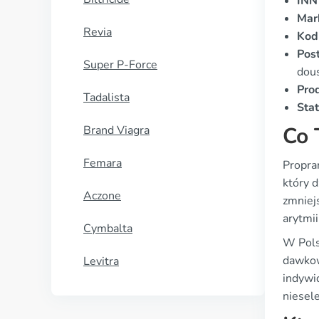
INN
Mar
Revia
Kod
Pos
Super P-Force
dous
Pro
Tadalista
Stat
Co 
Brand Viagra
Femara
Propra
który 
Aczone
zmniejs
arytmii
Cymbalta
W Pols
dawkow
Levitra
indywi
niesel