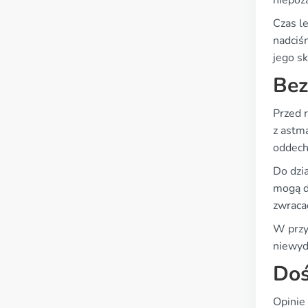
niepoż
Czas l
nadciś
jego s
Bez
Przed 
z astmą
oddec
Do dzia
mogą d
zwraca
W przy
niewyd
Doś
Opinie