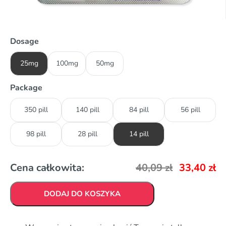
Dosage
25mg
100mg
50mg
Package
350 pill
140 pill
84 pill
56 pill
98 pill
28 pill
14 pill
Cena całkowita:
40,09
zł
33,40
zł
DODAJ DO KOSZYKA