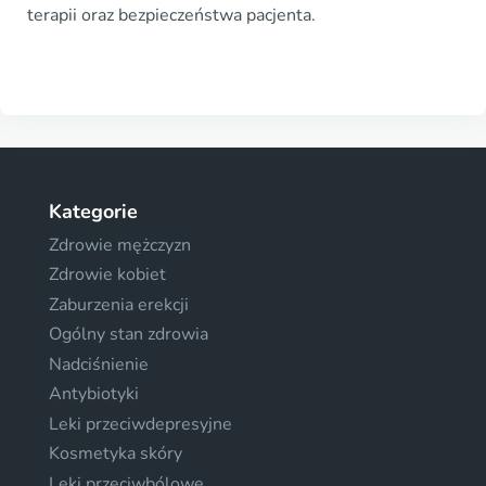
terapii oraz bezpieczeństwa pacjenta.
Kategorie
Zdrowie mężczyzn
Zdrowie kobiet
Zaburzenia erekcji
Ogólny stan zdrowia
Nadciśnienie
Antybiotyki
Leki przeciwdepresyjne
Kosmetyka skóry
Leki przeciwbólowe