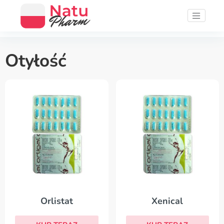
Otyłość
Orlistat
Xenical