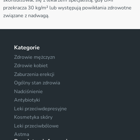
przekracza 30 kg/m² lub występują powikłania zdrowotne
związane z nadwagą.
Kategorie
Zdrowie mężczyzn
Zdrowie kobiet
Zaburzenia erekcji
Ogólny stan zdrowia
Nadciśnienie
Antybiotyki
Leki przeciwdepresyjne
Kosmetyka skóry
Leki przeciwbólowe
Astma