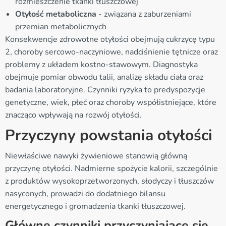
rozmieszczenie tkanki tłuszczowej
Otyłość metaboliczna
- związana z zaburzeniami
przemian metabolicznych
Konsekwencje zdrowotne otyłości obejmują cukrzycę typu
2, choroby sercowo-naczyniowe, nadciśnienie tętnicze oraz
problemy z układem kostno-stawowym. Diagnostyka
obejmuje pomiar obwodu talii, analizę składu ciała oraz
badania laboratoryjne. Czynniki ryzyka to predyspozycje
genetyczne, wiek, płeć oraz choroby współistniejące, które
znacząco wpływają na rozwój otyłości.
Przyczyny powstania otyłości
Niewłaściwe nawyki żywieniowe stanowią główną
przyczynę otyłości. Nadmierne spożycie kalorii, szczególnie
z produktów wysokoprzetworzonych, słodyczy i tłuszczów
nasyconych, prowadzi do dodatniego bilansu
energetycznego i gromadzenia tkanki tłuszczowej.
Główne czynniki przyczyniające się