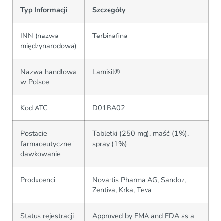
Typ Informacji
Szczegóły
INN (nazwa
Terbinafina
międzynarodowa)
Nazwa handlowa
Lamisil®
w Polsce
Kod ATC
D01BA02
Postacie
Tabletki (250 mg), maść (1%),
farmaceutyczne i
spray (1%)
dawkowanie
Producenci
Novartis Pharma AG, Sandoz,
Zentiva, Krka, Teva
Status rejestracji
Approved by EMA and FDA as a