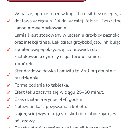
W naszej aptece możesz kupić Lamisil bez recepty, z
dostawą w ciągu 5–14 dni w całej Polsce. Dyskretne
i anonimowe opakowanie.
Lamisil jest stosowany w leczeniu grzybicy paznokci
oraz infekcji tinea. Lek działa grzybobójczo, inhibując
squalenową epoksydazę, co prowadzi do
zablokowania syntezy ergosterolu i śmierci
komórek.
Standardowa dawka Lamizilu to 250 mg doustnie
raz dziennie.
Forma podania to tabletka.
Efekt leku zaczyna się w ciągu 25–60 minut.
Czas działania wynosi 4–6 godzin.
Należy unikać spożywania alkoholu.
Najczęściej występującym skutkiem ubocznym jest
ból głowy.
Czy chciałbyś wypróbować Lamisil bez recepty?