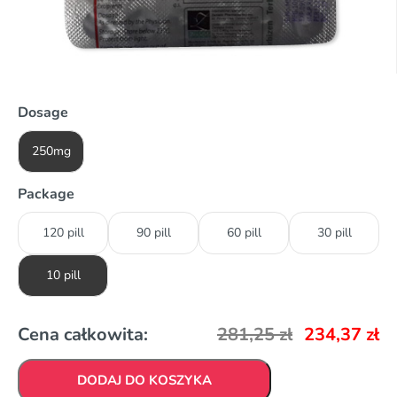
Dosage
250mg
Package
120 pill
90 pill
60 pill
30 pill
10 pill
Cena całkowita:
281,25
zł
234,37
zł
DODAJ DO KOSZYKA