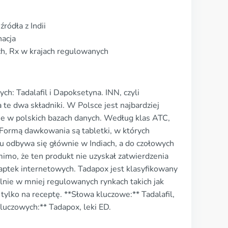
ródła z Indii
acja
h, Rx w krajach regulowanych
h: Tadalafil i Dapoksetyna. INN, czyli
te dwa składniki. W Polsce jest najbardziej
ne w polskich bazach danych. Według klas ATC,
ormą dawkowania są tabletki, w których
u odbywa się głównie w Indiach, a do czołowych
mo, że ten produkt nie uzyskał zatwierdzenia
aptek internetowych. Tadapox jest klasyfikowany
lnie w mniej regulowanych rynkach takich jak
tylko na receptę. **Słowa kluczowe:** Tadalafil,
kluczowych:** Tadapox, leki ED.