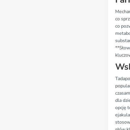
Mechan
co sprz
co pozw
metabo
substa
**Słowa
kluczo
Wsk
Tadapo
popula
czasam
dla dz
opcję 
ejakul
stosow
słów k