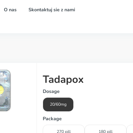
O nas
Skontaktuj sie z nami
Tadapox
Dosage
20/60mg
Package
270 pill
180 pill