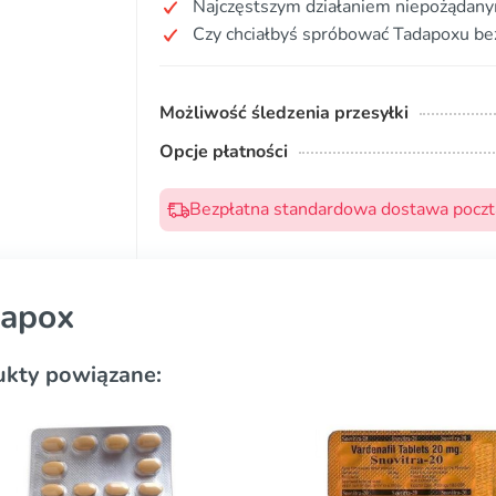
Najczęstszym działaniem niepożądanym
Czy chciałbyś spróbować Tadapoxu be
Możliwość śledzenia przesyłki
Opcje płatności
Bezpłatna standardowa dostawa pocztą
apox
ukty powiązane: