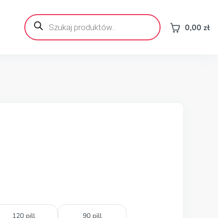
Wyszukiwarka
produktów
0,00
zł
120 pill
90 pill