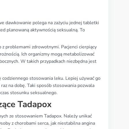
e dawkowanie polega na zażyciu jednej tabletki
rzed planowaną aktywnością seksualną. To
z problemami zdrowotnymi. Pacjenci cierpiący
trożnością. Ich organizmy mogą metabolizować
bocznych. W takich przypadkach niezbędna jest
ę codziennego stosowania leku. Lepiej używać go
niż raz na dobę. Taki sposób stosowania pozwala
dczas stosunku seksualnego.
czące Tadapox
nych ze stosowaniem Tadapox. Należy unikać
oby z chorobami serca, jak niestabilna angina