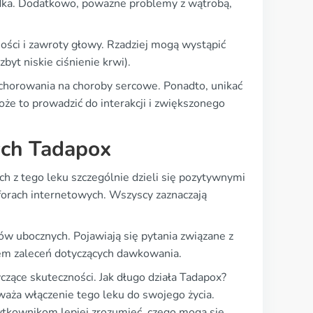
odka. Dodatkowo, poważne problemy z wątrobą,
ności i zawroty głowy. Rzadziej mogą wystąpić
byt niskie ciśnienie krwi).
achorowania na choroby sercowe. Ponadto, unikać
że to prowadzić do interakcji i zwiększonego
ych Tadapox
h z tego leku szczególnie dzieli się pozytywnymi
forach internetowych. Wszyscy zaznaczają
w ubocznych. Pojawiają się pytania związane z
m zaleceń dotyczących dawkowania.
czące skuteczności. Jak długo działa Tadapox?
zważa włączenie tego leku do swojego życia.
ytkownikom lepiej zrozumieć, czego mogą się