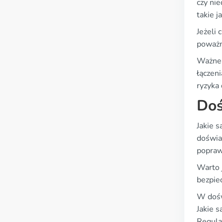
czy ni
takie 
Jeżeli 
poważni
Ważne 
łączen
ryzyka
Doś
Jakie 
doświa
poprawę
Warto 
bezpie
W dośw
Jakie s
Regula