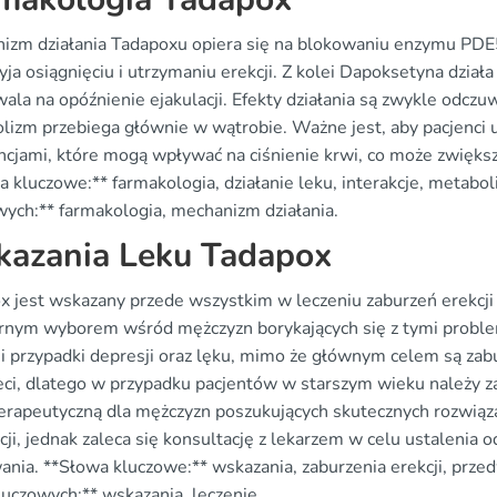
izm działania Tadapoxu opiera się na blokowaniu enzymu PDE5
yja osiągnięciu i utrzymaniu erekcji. Z kolei Dapoksetyna dzia
ala na opóźnienie ejakulacji. Efekty działania są zwykle odcz
lizm przebiega głównie w wątrobie. Ważne jest, aby pacjenci un
ncjami, które mogą wpływać na ciśnienie krwi, co może zwiększ
 kluczowe:** farmakologia, działanie leku, interakcje, metabol
wych:** farmakologia, mechanizm działania.
azania Leku Tadapox
x jest wskazany przede wszystkim w leczeniu zaburzeń erekcji o
rnym wyborem wśród mężczyzn borykających się z tymi proble
i przypadki depresji oraz lęku, mimo że głównym celem są zabu
ieci, dlatego w przypadku pacjentów w starszym wieku należy 
terapeutyczną dla mężczyzn poszukujących skutecznych rozwiązań
acji, jednak zaleca się konsultację z lekarzem w celu ustalen
ania. **Słowa kluczowe:** wskazania, zaburzenia erekcji, prze
luczowych:** wskazania, leczenie.