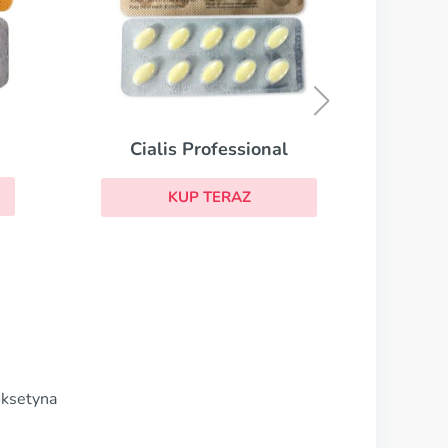
Cialis Super Active
KUP TERAZ
nal
oksetyna