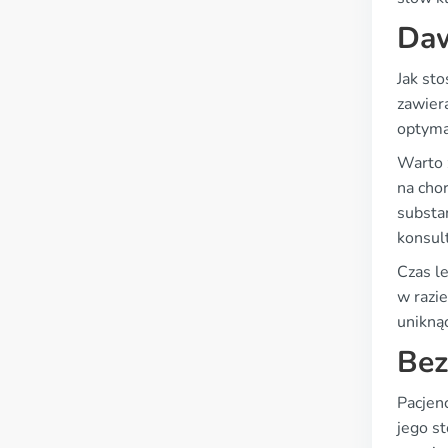
Daw
Jak st
zawier
optyma
Warto 
na cho
substa
konsult
Czas l
w razie
unikną
Bez
Pacjen
jego s