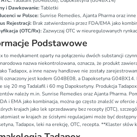
 ATC:
Tadalafil (G04BE08), Dapoksetyna (G04BX14)
my i Dawkowanie:
Tabletki
ducenci w Polsce:
Sunrise Remedies, Ajanta Pharma oraz inne ź
us Rejestracji:
Brak zatwierdzenia przez FDA/EMA jako kombin
yfikacja (OTC/Rx):
Zazwyczaj OTC w nieuregulowanych rynkac
ormacje Podstawowe
x to medykament oparty na połączeniu dwóch substancji czynnyc
narodowa nazwa niekontrolowana, oznacza, że produkt zawiera 
jako Tadapox, a inne nazwy handlowe nie zostały zarejestrowa
fil oznaczony jest kodem G04BE08, a Dapoksetyna G04BX14. F
je się 20 mg Tadalafil i 60 mg Dapoksetyny. Produkcja Tadapox
entów należy m.in. Sunrise Remedies oraz Ajanta Pharma. Pomi
FDA i EMA jako kombinacja, można go często znaleźć w ofercie 
tórych krajach jako lek sprzedawany bez recepty (OTC), szczegó
natomiast w krajach ze ścisłymi regulacjami może być dostępny 
tyna, Tadapox, leki na erekcję, OTC, recepta. **Klaster słów 
makologia Tadapox