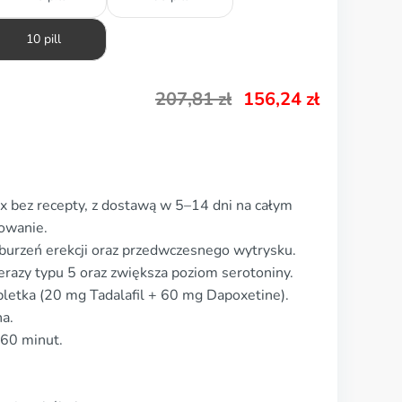
10 pill
207,81
zł
156,24
zł
 bez recepty, z dostawą w 5–14 dni na całym
owanie.
burzeń erekcji oraz przedwczesnego wytrysku.
terazy typu 5 oraz zwiększa poziom serotoniny.
letka (20 mg Tadalafil + 60 mg Dapoxetine).
na.
–60 minut.