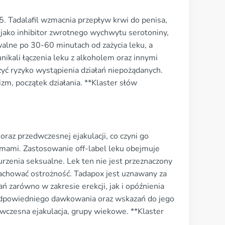
. Tadalafil wzmacnia przepływ krwi do penisa,
ła jako inhibitor zwrotnego wychwytu serotoniny,
uwalne po 30-60 minutach od zażycia leku, a
ikali łączenia leku z alkoholem oraz innymi
yć ryzyko wystąpienia działań niepożądanych.
izm, początek działania. **Klaster słów
raz przedwczesnej ejakulacji, co czyni go
mami. Zastosowanie off-label leku obejmuje
rzenia seksualne. Lek ten nie jest przeznaczony
zachować ostrożność. Tadapox jest uznawany za
 zarówno w zakresie erekcji, jak i opóźnienia
ia odpowiedniego dawkowania oraz wskazań do jego
dwczesna ejakulacja, grupy wiekowe. **Klaster