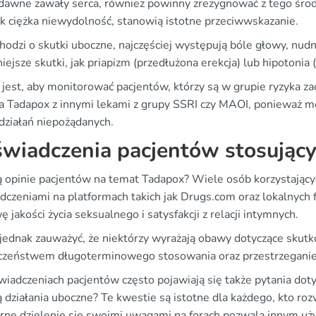
edawne zawały serca, również powinny zrezygnować z tego śr
jak ciężka niewydolność, stanowią istotne przeciwwskazanie.
chodzi o skutki uboczne, najczęściej występują bóle głowy, nud
ejsze skutki, jak priapizm (przedłużona erekcja) lub hipotonia (z
jest, aby monitorować pacjentów, którzy są w grupie ryzyka z
ia Tadapox z innymi lekami z grupy SSRI czy MAOI, ponieważ mo
 działań niepożądanych.
wiadczenia pacjentów stosując
są opinie pacjentów na temat Tadapox? Wiele osób korzystającyc
dczeniami na platformach takich jak Drugs.com oraz lokalnych 
 jakości życia seksualnego i satysfakcji z relacji intymnych.
jednak zauważyć, że niektórzy wyrażają obawy dotyczące skutkó
czeństwem długoterminowego stosowania oraz przestrzeganie
iadczeniach pacjentów często pojawiają się także pytania doty
ą działania uboczne? Te kwestie są istotne dla każdego, kto ro
rne dzielenie się swoimi uwagami na forach pozwala innym uż