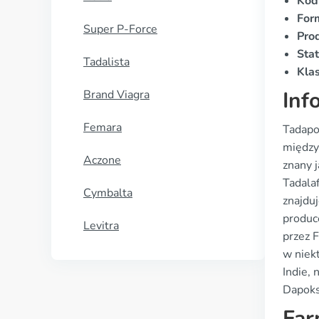
Kod
For
Super P-Force
Pro
Stat
Tadalista
Klas
Inf
Brand Viagra
Femara
Tadapo
między
Aczone
znany 
Tadala
Cymbalta
znajdu
produc
Levitra
przez 
w niek
Indie, 
Dapokse
Far