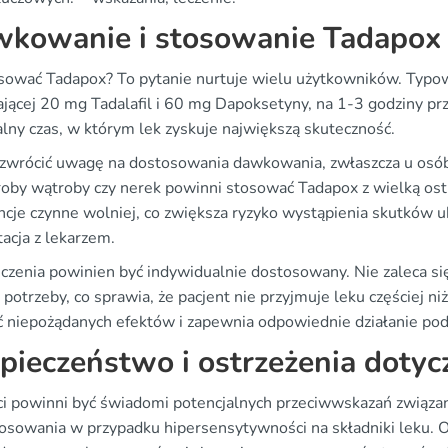
kowanie i stosowanie Tadapox
osować Tadapox? To pytanie nurtuje wielu użytkowników. Typow
ającej 20 mg Tadalafil i 60 mg Dapoksetyny, na 1-3 godziny p
lny czas, w którym lek zyskuje największą skuteczność.
zwrócić uwagę na dostosowania dawkowania, zwłaszcza u osób 
roby wątroby czy nerek powinni stosować Tadapox z wielką os
ncje czynne wolniej, co zwiększa ryzyko wystąpienia skutków u
acja z lekarzem.
eczenia powinien być indywidualnie dostosowany. Nie zaleca si
 potrzeby, co sprawia, że pacjent nie przyjmuje leku częściej 
ć niepożądanych efektów i zapewnia odpowiednie działanie po
pieczeństwo i ostrzeżenia doty
ci powinni być świadomi potencjalnych przeciwwskazań związa
tosowania w przypadku hipersensytywności na składniki leku. Os