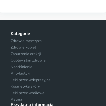
Kategorie
Zdrowie mężczyzn
Zdrowie kobiet
Zaburzenia erekcji
Ogólny stan zdrowia
Nadciśnienie
Antybiotyki
Leki przeciwdepresyjne
Kosmetyka skóry
Leki przeciwbólowe
Astma
Przydatna informacja