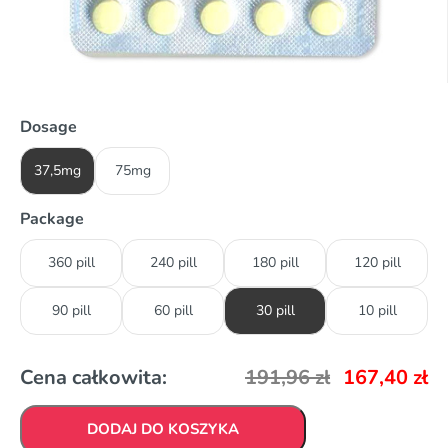
Dosage
37,5mg
75mg
Package
360 pill
240 pill
180 pill
120 pill
90 pill
60 pill
30 pill
10 pill
Cena całkowita:
191,96
zł
167,40
zł
DODAJ DO KOSZYKA