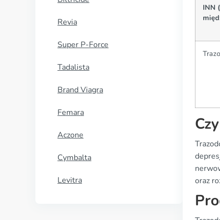
INN 
międ
Revia
Super P-Force
Traz
Tadalista
Brand Viagra
Femara
Czy
Aczone
Trazod
depres
Cymbalta
nerwow
Levitra
oraz r
Pro