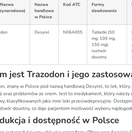
(Nazwa
Nazwa
Kod ATC
Formy
zynarodowa)
handlowa
dawkowania
w Polsce
odon
Desyrel
N06AX05
Tabletki (50
mg, 100 mg,
150 mg),
roztwór
doustny
m jest Trazodon i jego zastosow
on, znany w Polsce pod nazwą handlową Desyrel, to lek, który
ji oraz problemów ze snem. Jest to medykament, który należy 
y, klasyfikowanych jako inne leki przeciwdepresyjne. Dostępn
oztwór doustny, co daje pacjentom możliwość wyboru najdogod
dukcja i dostępność w Polsce