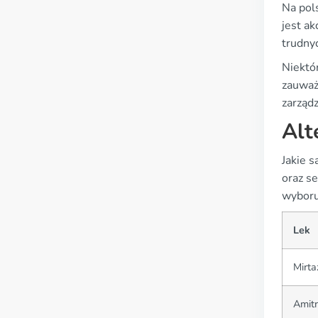
Na pol
jest a
trudny
Niektó
zauważ
zarząd
Alt
Jakie 
oraz se
wyboru
Lek
Mirta
Amitr