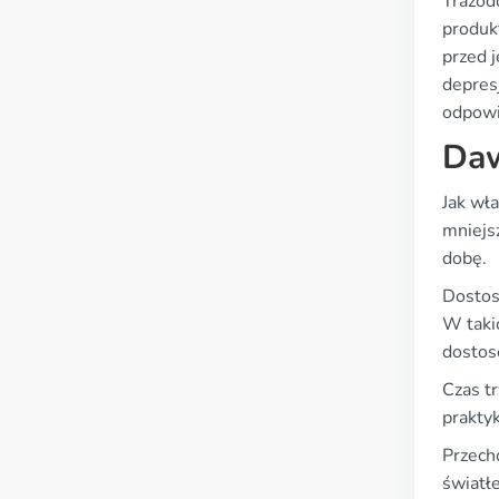
Trazod
produk
przed 
depres
odpowie
Daw
Jak wł
mniejs
dobę.
Dostos
W taki
dostos
Czas t
prakty
Przech
światł