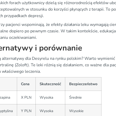
skich forach użytkownicy dzielą się różnorodnością efektów ub
kceptowalnych w stosunku do korzyści płynących z terapii. To p
ch przypadkach depresji.
rzy pacjenci wspominają, że efekty działania leku wymagają cie
alne dopiero po pewnym czasie. W takim kontekście, edukacj
zaniu oczekiwaniami.
ernatywy i porównanie
są alternatywy dla Desyrelu na rynku polskim? Warto wymienić m
rtralinę (Zoloft). Te leki różnią się działaniem, co ważne dla
 właściwego leczenia.
Cena
Skuteczność
Bezpieczeństwo
zapina
X PLN
Wysoka
Średnie
yptylina
Y PLN
Wysoka
Wysokie