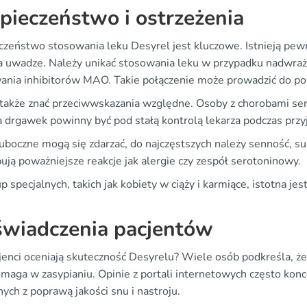
pieczeństwo i ostrzeżenia
czeństwo stosowania leku Desyrel jest kluczowe. Istnieją pe
a uwadze. Należy unikać stosowania leku w przypadku nadwraż
ania inhibitorów MAO. Takie połączenie może prowadzić do po
także znać przeciwwskazania względne. Osoby z chorobami serc
ia drgawek powinny być pod stałą kontrolą lekarza podczas prz
 uboczne mogą się zdarzać, do najczęstszych należy senność, s
ują poważniejsze reakcje jak alergie czy zespół serotoninowy.
p specjalnych, takich jak kobiety w ciąży i karmiące, istotna j
wiadczenia pacjentów
jenci oceniają skuteczność Desyrelu? Wiele osób podkreśla, że
omaga w zasypianiu. Opinie z portali internetowych często kon
ych z poprawą jakości snu i nastroju.