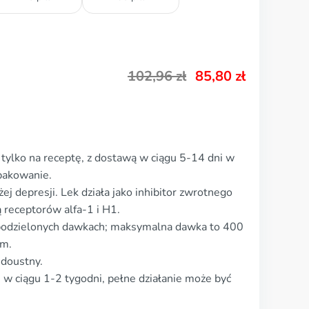
102,96
zł
85,80
zł
tylko na receptę, z dostawą w ciągu 5-14 dni w
pakowanie.
j depresji. Lek działa jako inhibitor zwrotnego
 receptorów alfa-1 i H1.
podzielonych dawkach; maksymalna dawka to 400
ym.
 doustny.
ę w ciągu 1-2 tygodni, pełne działanie może być