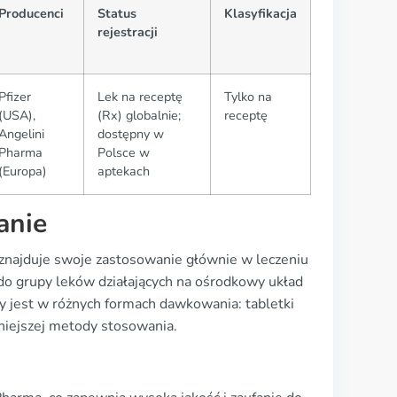
Producenci
Status
Klasyfikacja
rejestracji
Pfizer
Lek na receptę
Tylko na
(USA),
(Rx) globalnie;
receptę
Angelini
dostępny w
Pharma
Polsce w
(Europa)
aptekach
anie
 znajduje swoje zastosowanie głównie w leczeniu
do grupy leków działających na ośrodkowy układ
y jest w różnych formach dawkowania: tabletki
niejszej metody stosowania.