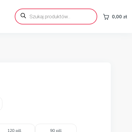
Wyszukiwarka
produktów
0,00
zł
120 pill
90 pill