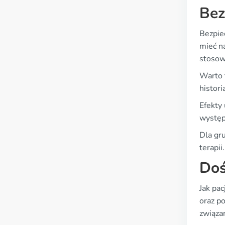
Bez
Bezpie
mieć n
stosow
Warto 
histor
Efekty
występ
Dla gru
terapii.
Doś
Jak pac
oraz p
związan