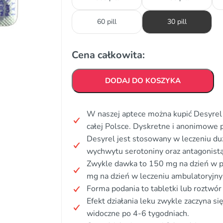
60 pill
30 pill
Cena całkowita:
DODAJ DO KOSZYKA
W naszej aptece można kupić Desyrel 
całej Polsce. Dyskretne i anonimowe 
Desyrel jest stosowany w leczeniu duże
wychwytu serotoniny oraz antagonistą
Zwykle dawka to 150 mg na dzień w 
mg na dzień w leczeniu ambulatoryjn
Forma podania to tabletki lub roztwór
Efekt działania leku zwykle zaczyna si
widoczne po 4-6 tygodniach.