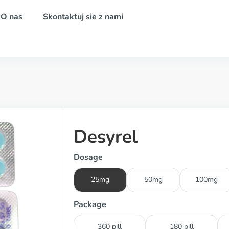
O nas
Skontaktuj sie z nami
Desyrel
Dosage
25mg
50mg
100mg
Package
360 pill
180 pill