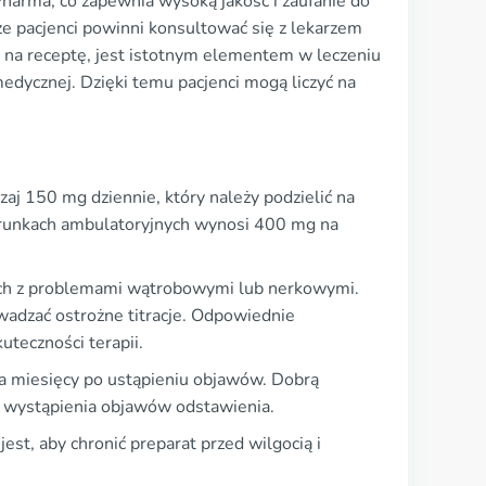
Pharma, co zapewnia wysoką jakość i zaufanie do
że pacjenci powinni konsultować się z lekarzem
k na receptę, jest istotnym elementem w leczeniu
edycznej. Dzięki temu pacjenci mogą liczyć na
aj 150 mg dziennie, który należy podzielić na
arunkach ambulatoryjnych wynosi 400 mg na
tych z problemami wątrobowymi lub nerkowymi.
wadzać ostrożne titracje. Odpowiednie
teczności terapii.
a miesięcy po ustąpieniu objawów. Dobrą
o wystąpienia objawów odstawienia.
t, aby chronić preparat przed wilgocią i