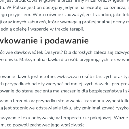
on jest produkowany głównie przez firmy Pfizer oraz Angelini 
tu. W Polsce jest on dostępny jedynie na receptę, co oznacza, 
jego przyjęciem. Warto również zauważyć, że Trazodon, jako le
ji oraz innych zaburzeń, które wymagają profesjonalnej oceny m
dnią opiekę i wsparcie w trakcie terapii.
kowanie i podawanie
aściwie dawkować lek Desyrel? Dla dorosłych zaleca się zazwycz
ze dawki. Maksymalna dawka dla osób przyjmujących lek w w
owanie dawek jest istotne, zwłaszcza u osób starszych oraz 
ch przypadkach należy zaczynać od mniejszych dawek i przepro
owanie do stanu pacjenta ma znaczenie dla bezpieczeństwa i sku
rwania leczenia w przypadku stosowania Trazodonu wynosi kilk
ką jest stopniowe odstawianie leku, aby zminimalizować ryzyk
owywanie leku odbywa się w temperaturze pokojowej. Ważne jes
em, co pozwoli zachować jego właściwości.