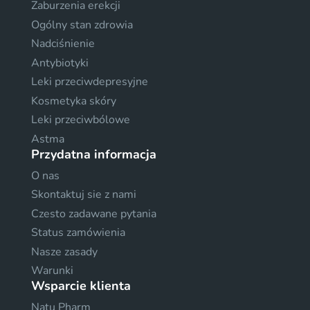
Zaburzenia erekcji
Ogólny stan zdrowia
Nadciśnienie
Antybiotyki
Leki przeciwdepresyjne
Kosmetyka skóry
Leki przeciwbólowe
Astma
Przydatna informacja
O nas
Skontaktuj sie z nami
Czesto zadawane pytania
Status zamówienia
Nasze zasady
Warunki
Wsparcie klienta
Natu Pharm