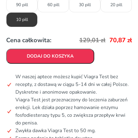
90 pill
60 pill
30 pill
20 pill
10 pill
Cena całkowita:
129,01
zł
70,87
zł
DODAJ DO KOSZYKA
W naszej aptece możesz kupić Viagra Test bez
recepty, z dostawą w ciągu 5-14 dni w całej Polsce.
Dyskretne i anonimowe opakowanie.
Viagra Test jest przeznaczony do leczenia zaburzeń
erekcji. Lek działa poprzez hamowanie enzymu
fosfodiesterazy typu 5, co zwiększa przepływ krwi
do penisa.
Zwykła dawka Viagra Test to 50 mg.