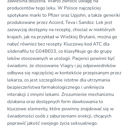
zawiesina doustna. Warto zwrócić uwagę na
producentów tego leku. W Polsce najczęściej
spotykane marki to Pfizer oraz Upjohn, a także generiki
produkowane przez Accord, Teva i Sandoz. Lek jest
zazwyczaj dostępny na receptę, chociaż w niektórych
krajach, jak na przykład w Wielkiej Brytanii, można go
nabyć również bez recepty. Kluczowy kod ATC dla
sildenafilu to G04BE03, co klasyfikuje go do grupy
leków stosowanych w urologii. Pacjenci powinni być
świadomi, że stosowanie Viagry i jej odpowiedników
odbywa się najczęściej w kontekście przepisanym przez
lekarza, co jest szczególnie istotne dla utrzymania
bezpieczeństwa farmakologicznego i uniknięcia
interakcji z innymi lekami. Zrozumienie mechanizmu
działania oraz dostępnych form dawkowania to
kluczowe elementy, które powinny znajdować się w
świadomości osób z zaburzeniami erekcji, chcących
poprawić jakość swojego życia seksualnego.