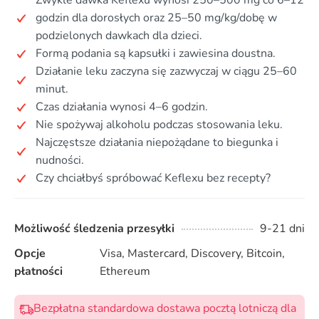
Zwykle dawka Keflexu wynosi 250–500 mg co 6–12
godzin dla dorosłych oraz 25–50 mg/kg/dobę w
podzielonych dawkach dla dzieci.
Formą podania są kapsułki i zawiesina doustna.
Działanie leku zaczyna się zazwyczaj w ciągu 25–60
minut.
Czas działania wynosi 4–6 godzin.
Nie spożywaj alkoholu podczas stosowania leku.
Najczęstsze działania niepożądane to biegunka i
nudności.
Czy chciałbyś spróbować Keflexu bez recepty?
Możliwość śledzenia przesyłki
9-21 dni
Opcje
Visa, Mastercard, Discovery, Bitcoin,
płatności
Ethereum
Bezpłatna standardowa dostawa pocztą lotniczą dla