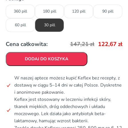
360 pill
180 pill
120 pill
90 pill
60 pill
30 pill
Cena całkowita:
147,21
zł
122,67
zł
DODAJ DO KOSZYKA
W naszej aptece możesz kupić Keflex bez recepty, z
dostawą w ciągu 5–14 dni w całej Polsce. Dyskretne
i anonimowe pakowanie.
Keflex jest stosowany w leczeniu infekcji skóry,
tkanek miękkich, dróg oddechowych i układu
moczowego. Lek działa jako antybiotyk beta-
laktamowy, hamując wzrost bakterii.