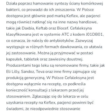
Działa poprzez hamowanie syntezy ściany komórkowej
bakterii, co prowadzi do ich zniszczenia. W Polsce
dostępna jest głównie pod marką Keflex, ale pacjenci
mogą również natknąć się na inne nazwy handlowe,
takie jak Daxbia, Keftab oraz Biocef. Cefaleksyna
klasyfikowana jest w systemie ATC z kodem J01DB01,
co oznacza, że należy do antybiotyków. Zazwyczaj
występuje w różnych formach dawkowania, co ułatwia
jej zastosowanie. Można ją przyjmować w postaci
kapsułek, tabletek oraz zawiesiny doustnej.
Producentami tego leku są renomowane firmy, takie jak
Eli Lilly, Sandoz, Teva oraz inne firmy zajmujące się
produkcją generyczną. W Polsce Cefaleksyna jest
dostępna wyłącznie na receptę, co podkreśla
konieczność konsultacji z lekarzem przed jej
stosowaniem. Zgłaszając się do lekarza w celu
uzyskania recepty na Keflex, pacjenci powinni być
świadomi, że nieodpowiednie stosowanie