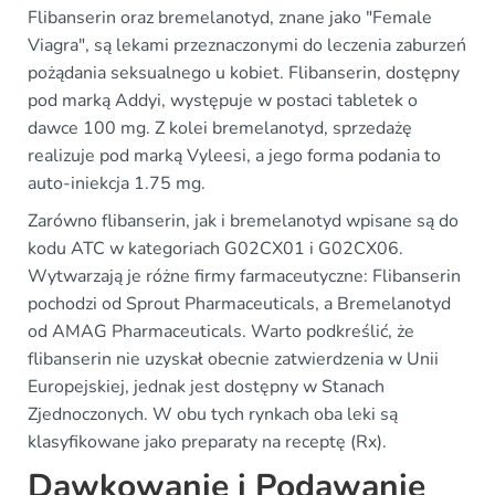
Flibanserin oraz bremelanotyd, znane jako "Female
Viagra", są lekami przeznaczonymi do leczenia zaburzeń
pożądania seksualnego u kobiet. Flibanserin, dostępny
pod marką Addyi, występuje w postaci tabletek o
dawce 100 mg. Z kolei bremelanotyd, sprzedażę
realizuje pod marką Vyleesi, a jego forma podania to
auto-iniekcja 1.75 mg.
Zarówno flibanserin, jak i bremelanotyd wpisane są do
kodu ATC w kategoriach G02CX01 i G02CX06.
Wytwarzają je różne firmy farmaceutyczne: Flibanserin
pochodzi od Sprout Pharmaceuticals, a Bremelanotyd
od AMAG Pharmaceuticals. Warto podkreślić, że
flibanserin nie uzyskał obecnie zatwierdzenia w Unii
Europejskiej, jednak jest dostępny w Stanach
Zjednoczonych. W obu tych rynkach oba leki są
klasyfikowane jako preparaty na receptę (Rx).
Dawkowanie i Podawanie