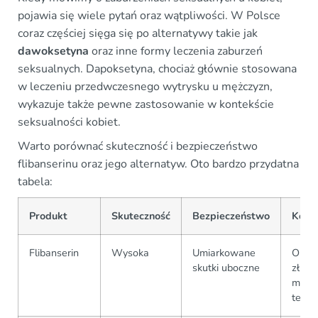
pojawia się wiele pytań oraz wątpliwości. W Polsce
coraz częściej sięga się po alternatywy takie jak
dawoksetyna
oraz inne formy leczenia zaburzeń
seksualnych. Dapoksetyna, chociaż głównie stosowana
w leczeniu przedwczesnego wytrysku u mężczyzn,
wykazuje także pewne zastosowanie w kontekście
seksualności kobiet.
Warto porównać skuteczność i bezpieczeństwo
flibanserinu oraz jego alternatyw. Oto bardzo przydatna
tabela:
Produkt
Skuteczność
Bezpieczeństwo
Kosz
Flibanserin
Wysoka
Umiarkowane
Okoł
skutki uboczne
zł za
miesi
terap