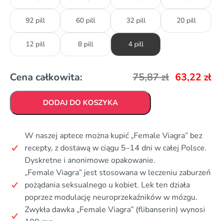
92 pill
60 pill
32 pill
20 pill
12 pill
8 pill
4 pill
Cena całkowita:
75,87
zł
63,22
zł
DODAJ DO KOSZYKA
W naszej aptece można kupić „Female Viagra” bez
recepty, z dostawą w ciągu 5–14 dni w całej Polsce.
Dyskretne i anonimowe opakowanie.
„Female Viagra” jest stosowana w leczeniu zaburzeń
pożądania seksualnego u kobiet. Lek ten działa
poprzez modulację neuroprzekaźników w mózgu.
Zwykła dawka „Female Viagra” (flibanserin) wynosi