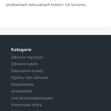
problemach seksualnych kobiet i ich leczeniu.
Kategorie
Zdrowie mężczyzn
Zdrowie kobiet
Zaburzenia erekcji
Ogólny stan zdrowia
Nadciśnienie
Antybiotyki
Leki przeciwdepresyjne
Kosmetyka skóry