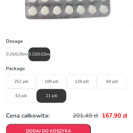
Dosage
0.25/0.05mg
0.15/0.03mg
Package
252 pill
189 pill
126 pill
84 pill
63 pill
21 pill
Cena całkowita:
201,48
zł
167,90
zł
DODAJ DO KOSZYKA