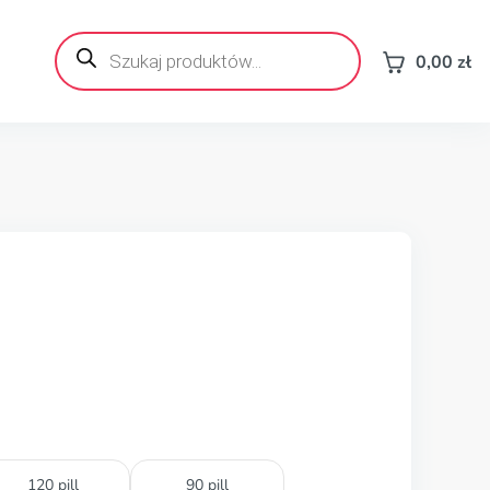
Wyszukiwarka
produktów
0,00
zł
120 pill
90 pill