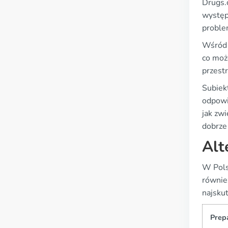
Drugs.
występ
proble
Wśród 
co moż
przest
Subiek
odpowi
jak zw
dobrze
Alt
W Pols
również
najskut
Prep