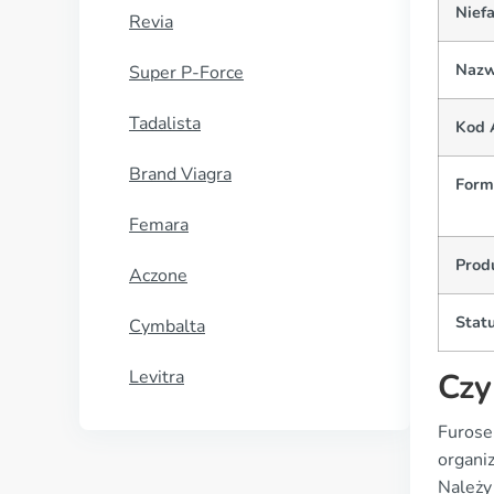
Nief
Revia
Nazw
Super P-Force
Tadalista
Kod 
Brand Viagra
Formy
Femara
Prod
Aczone
Statu
Cymbalta
Levitra
Czy
Furose
organi
Należy