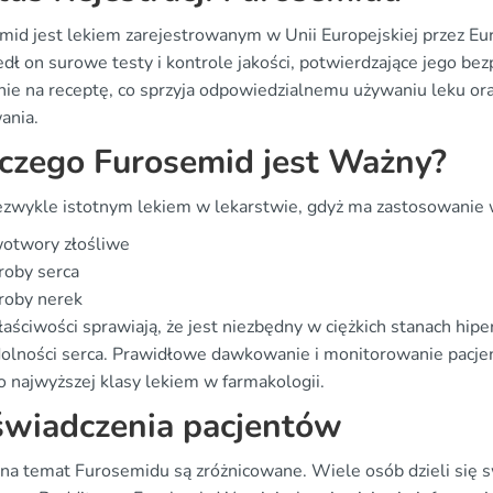
mid jest lekiem zarejestrowanym w Unii Europejskiej przez Eu
edł on surowe testy i kontrole jakości, potwierdzające jego be
nie na receptę, co sprzyja odpowiedzialnemu używaniu leku or
ania.
czego Furosemid jest Ważny?
iezwykle istotnym lekiem w lekarstwie, gdyż ma zastosowanie w
otwory złośliwe
roby serca
roby nerek
łaściwości sprawiają, że jest niezbędny w ciężkich stanach hip
olności serca. Prawidłowe dawkowanie i monitorowanie pacjent
o najwyższej klasy lekiem w farmakologii.
wiadczenia pacjentów
 na temat Furosemidu są zróżnicowane. Wiele osób dzieli się s