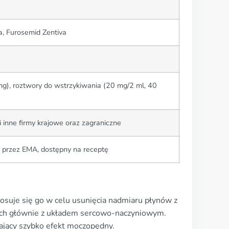
a, Furosemid Zentiva
mg), roztwory do wstrzykiwania (20 mg/2 ml, 40
 i inne firmy krajowe oraz zagraniczne
 przez EMA, dostępny na receptę
tosuje się go w celu usunięcia nadmiaru płynów z
ych głównie z układem sercowo-naczyniowym.
łający szybko efekt moczopędny.