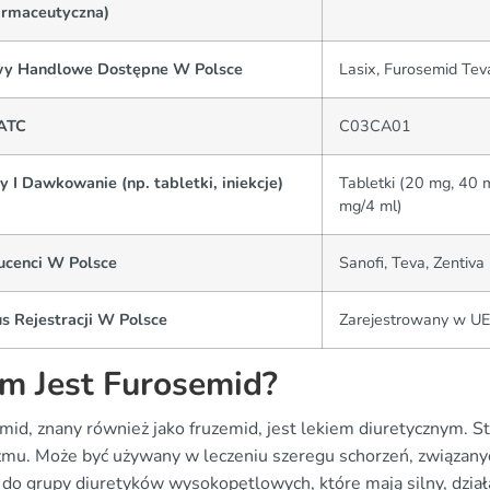
armaceutyczna)
y Handlowe Dostępne W Polsce
Lasix, Furosemid Tev
ATC
C03CA01
 I Dawkowanie (np. tabletki, iniekcje)
Tabletki (20 mg, 40 
mg/4 ml)
ucenci W Polsce
Sanofi, Teva, Zentiva
s Rejestracji W Polsce
Zarejestrowany w UE
m Jest Furosemid?
mid, znany również jako fruzemid, jest lekiem diuretycznym. S
zmu. Może być używany w leczeniu szeregu schorzeń, związan
 do grupy diuretyków wysokopętlowych, które mają silny, dzia