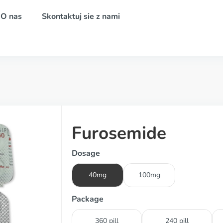
O nas
Skontaktuj sie z nami
Furosemide
Dosage
40mg
100mg
Package
360 pill
240 pill