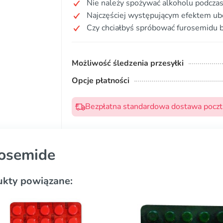
Nie należy spożywać alkoholu podczas
Najczęściej występującym efektem ub
Czy chciałbyś spróbować furosemidu b
Możliwość śledzenia przesyłki
Opcje płatności
Bezpłatna standardowa dostawa pocztą
osemide
ukty powiązane: