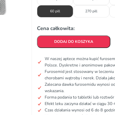
60 pill
270 pill
Cena całkowita:
DODAJ DO KOSZYKA
W naszej aptece można kupić furosemi
Polsce. Dyskretne i anonimowe pakow
Furosemid jest stosowany w leczeniu 
chorobami wątroby i nerek. Działa jak
Zalecana dawka furosemidu wynosi od
wskazania.
Forma podania to tabletki lub roztwór
Efekt leku zaczyna działać w ciągu 30
Czas działania wynosi od 6 do 8 godzi