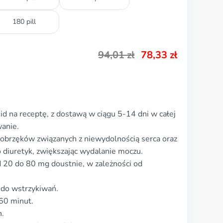
180 pill
94,01
zł
78,33
zł
d na receptę, z dostawą w ciągu 5-14 dni w całej
anie.
obrzęków związanych z niewydolnością serca oraz
o diuretyk, zwiększając wydalanie moczu.
 20 do 80 mg doustnie, w zależności od
 do wstrzykiwań.
-60 minut.
n.