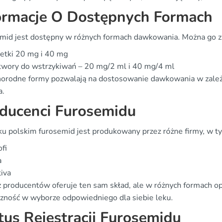
ormacje O Dostępnych Formach
mid jest dostępny w różnych formach dawkowania. Można go zn
etki 20 mg i 40 mg
twory do wstrzykiwań – 20 mg/2 ml i 40 mg/4 ml
norodne formy pozwalają na dostosowanie dawkowania w zależn
a.
ducenci Furosemidu
ku polskim furosemid jest produkowany przez różne firmy, w t
fi
a
iva
z producentów oferuje ten sam skład, ale w różnych formach o
czność w wyborze odpowiedniego dla siebie leku.
tus Rejestracji Furosemidu