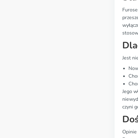
Furose
przesz
wyłącz
stosow
Dla
Jest n
Now
Cho
Cho
Jego w
niewyd
czyni g
Doś
Opinie