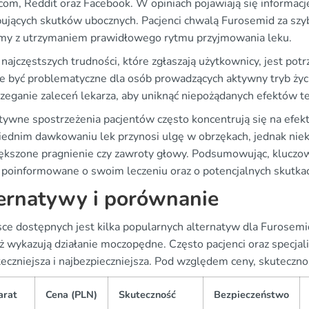
com, Reddit oraz Facebook. W opiniach pojawiają się informacj
ujących skutków ubocznych. Pacjenci chwalą Furosemid za szybk
my z utrzymaniem prawidłowego rytmu przyjmowania leku.
najczęstszych trudności, które zgłaszają użytkownicy, jest pot
e być problematyczne dla osób prowadzących aktywny tryb życi
rzeganie zaleceń lekarza, aby uniknąć niepożądanych efektów t
tywne spostrzeżenia pacjentów często koncentrują się na efekt
ednim dawkowaniu lek przynosi ulgę w obrzękach, jednak niektó
iększone pragnienie czy zawroty głowy. Podsumowując, kluczow
 poinformowane o swoim leczeniu oraz o potencjalnych skutka
ernatywy i porównanie
ce dostępnych jest kilka popularnych alternatyw dla Furosemi
 wykazują działanie moczopędne. Często pacjenci oraz specjaliśc
eczniejsza i najbezpieczniejsza. Pod względem ceny, skuteczno
arat
Cena (PLN)
Skuteczność
Bezpieczeństwo